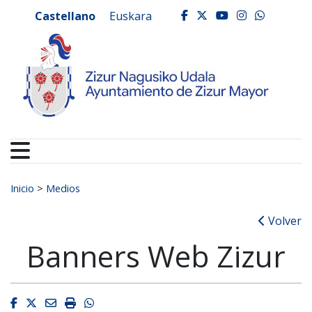
Ayuntamiento de Zizur
Ir al contenido
Castellano
Euskara
facebook
twitter
youtube
instagr
whats
Buscar:
Inicio
>
Medios
Volver
Banners Web Zizur
Facebook
Twitter
Email
Imprimir
Whatsapp