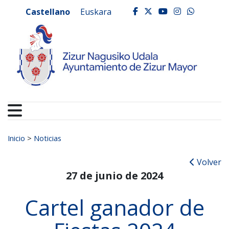
Ayuntamiento de Zizur
Ir al contenido
Castellano
Euskara
facebook
twitter
youtube
instagr
whats
Buscar:
Inicio
>
Noticias
Volver
27 de junio de 2024
Cartel ganador de