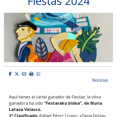
Fiestas 2024
Facebook
Twitter
Email
Imprimir
Whatsapp
Noticias
Aquí tienes el cartel ganador de Fiestas: la obra
ganadora ha sido
“Festarako bidea”, de Nuria
Latasa Velasco.
2º Clasificado:
Rafael Pérez Lizaso, «Dena Festa»,