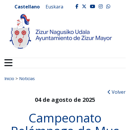
Ayuntamiento de Zizur
Ir al contenido
Castellano
Euskara
facebook
twitter
youtube
instagr
whats
Buscar:
Inicio
>
Noticias
Volver
04 de agosto de 2025
Campeonato