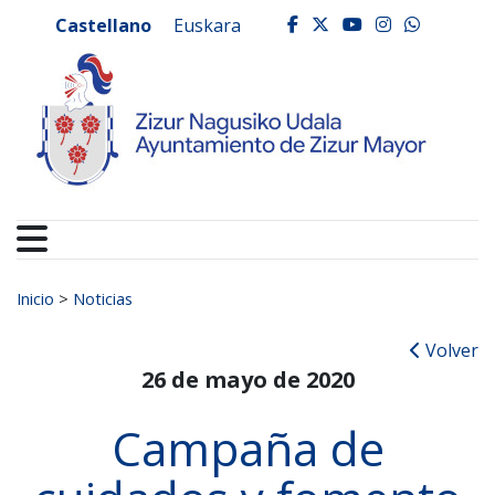
Ayuntamiento de Zizur
Ir al contenido
Castellano
Euskara
facebook
twitter
youtube
instagr
whats
Buscar:
Inicio
>
Noticias
Volver
26 de mayo de 2020
Campaña de