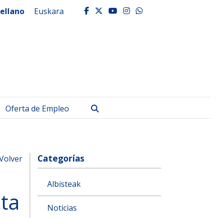
ellano
Euskara
facebook
twitter
youtube
instagram
whatsapp
Buscar
Oferta de Empleo
Categorías
Volver
Albisteak
ta
Noticias