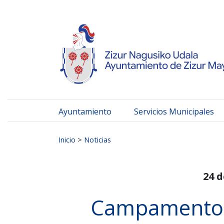
Ayuntamiento de Zizur
Ir al contenido
Ayuntamiento
Servicios Municipales
Buscar:
Inicio
>
Noticias
24 
Campamentos