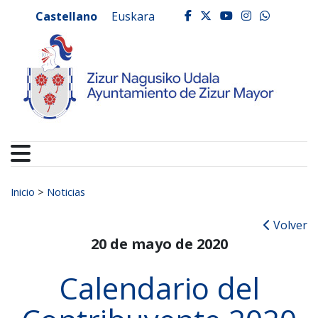
Ayuntamiento de Zizur
Ir al contenido
Castellano
Euskara
facebook
twitter
youtube
instagr
whats
Buscar:
Inicio
>
Noticias
Volver
20 de mayo de 2020
Calendario del