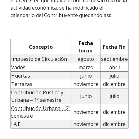
el COVID-19, que impide el normal desarrollo de la
actividad económica, se ha modificado el
calendario del Contribuyente quedando así:
Fecha
Concepto
Fecha Fin
Inicio
Impuesto de Circulación
agosto
septiembre
Vados
marzo
abril
Huertas
junio
julio
Terrazas
noviembre
diciembre
Contribución Rústica y
junio
julio
Urbana – 1º semestre
Contribución Urbana – 2º
noviembre
diciembre
semestre
I.A.E.
noviembre
diciembre