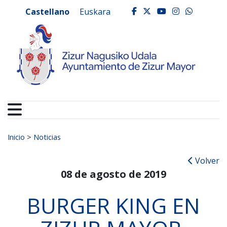
Ayuntamiento de Zizur
Ir al contenido
Castellano
Euskara
facebook
twitter
youtube
instagr
whats
Buscar:
Inicio
>
Noticias
Volver
08 de agosto de 2019
BURGER KING EN