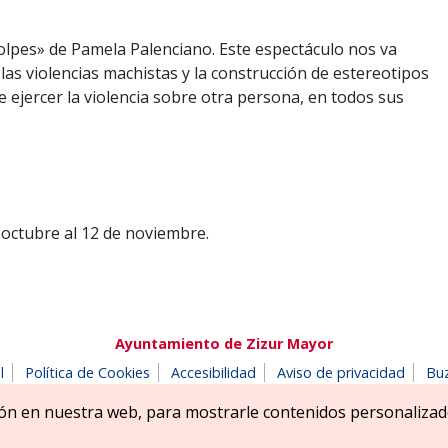
olpes» de Pamela Palenciano. Este espectáculo nos va
 las violencias machistas y la construcción de estereotipos
 ejercer la violencia sobre otra persona, en todos sus
 octubre al 12 de noviembre.
Ayuntamiento de Zizur Mayor
l
Política de Cookies
Accesibilidad
Aviso de privacidad
Bu
180 Zizur Mayor-Zizur Nagusia (NAVARRA-NAFARROA)
Tel. 948 18
ón en nuestra web, para mostrarle contenidos personalizad