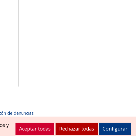
zón de denuncias
1900
ayuntamiento@zizurmayor.es
os y
Aceptar todas
Rechazar todas
Configurar