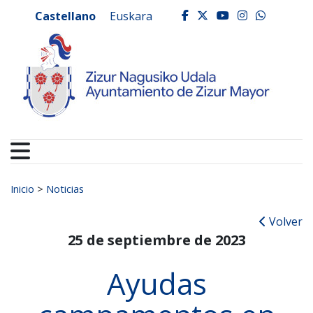
Ayuntamiento de Zizur
Ir al contenido
Castellano
Euskara
facebook
twitter
youtube
instagr
whats
Buscar:
Inicio
>
Noticias
Volver
25 de septiembre de 2023
Ayudas