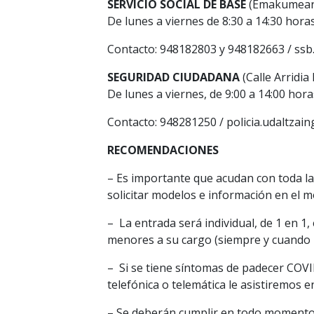
SERVICIO SOCIAL DE BASE
(Emakumearen
De lunes a viernes de 8:30 a 14:30 horas
Contacto: 948182803 y 948182663 / ssb
SEGURIDAD CIUDADANA
(Calle Arridia 
De lunes a viernes, de 9:00 a 14:00 hora
Contacto: 948281250 / policia.udaltza
RECOMENDACIONES
– Es importante que acudan con toda l
solicitar modelos e información en el mo
– La entrada será individual, de 1 en 
menores a su cargo (siempre y cuando 
– Si se tiene síntomas de padecer COVI
telefónica o telemática le asistiremos e
– Se deberán cumplir en todo momento,