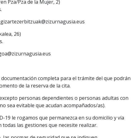
 Pza/Pza de la Mujer, 2)
.
.gizartezerbitzuak@zizurnagusia.eus
kalea, 26)
s.
ingoa@zizurnagusia.eus
a documentación completa para el trámite del que podrán
mento de la reserva de la cita.
1, excepto personas dependientes o personas adultas con
no sea evitable que acudan acompañados/as).
D-19 le rogamos que permanezca en su domicilio y vía
n todas las gestiones que necesite realizar.
 las normas de seguridad que se indiquen.