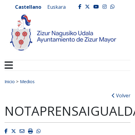
Ayuntamiento de Zizur
Ir al contenido
Castellano
Euskara
facebook
twitter
youtube
instagr
whats
Buscar:
Inicio
>
Medios
Volver
NOTAPRENSAIGUALD
Facebook
Twitter
Email
Imprimir
Whatsapp