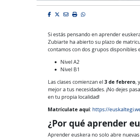
Facebook
Twitter
Email
Imprimir
Whatsapp
Si estás pensando en aprender euskera o
Zubiarte ha abierto su plazo de matric
contamos con dos grupos disponibles en
Nivel A2
Nivel B1
Las clases comienzan el
3 de febrero
, 
mejor a tus necesidades. ¡No dejes pas
en tu propia localidad!
Matrículate aquí
:
https://euskaltegi.w
¿Por qué aprender e
Aprender euskera no solo abre nuevas p