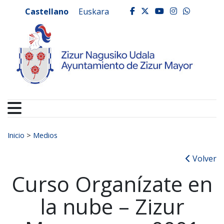
Ayuntamiento de Zizur
Ir al contenido
Castellano
Euskara
facebook
twitter
youtube
instagr
whats
Buscar:
Inicio
>
Medios
Volver
Curso Organízate en
la nube – Zizur