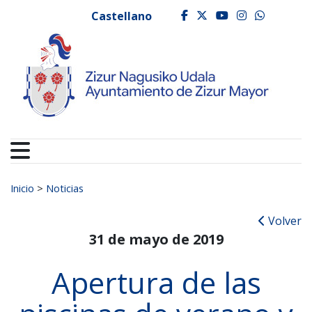
Ayuntamiento de Zizur
Ir al contenido
Castellano
facebook
twitter
youtube
instagr
whats
Buscar:
Inicio
>
Noticias
Volver
31 de mayo de 2019
Apertura de las