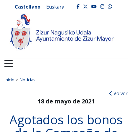
Ayuntamiento de Zizur
Ir al contenido
Castellano
Euskara
facebook
twitter
youtube
instagr
whats
Buscar:
Inicio
>
Noticias
Volver
18 de mayo de 2021
Agotados los bonos