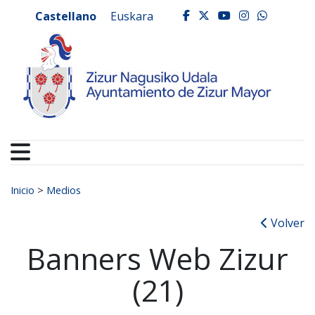
Ayuntamiento de Zizur
Ir al contenido
Castellano
Euskara
facebook
twitter
youtube
instagr
whats
Buscar:
Inicio
>
Medios
Volver
Banners Web Zizur
(21)