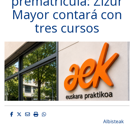
prematrícula: Zizur
Mayor contará con
tres cursos
Facebook
Twitter
Email
Imprimir
Whatsapp
Albisteak