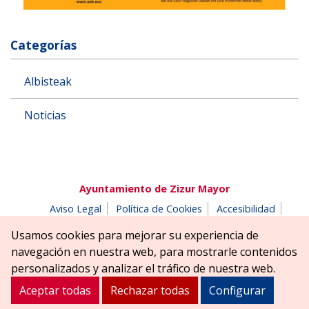
Categorías
Albisteak
Noticias
Ayuntamiento de Zizur Mayor
Aviso Legal
Política de Cookies
Accesibilidad
Aviso de privacidad
Buzón de denuncias
Usamos cookies para mejorar su experiencia de
Parque Erreniega parkea, s/n | 31180 Zizur Mayor-Zizur
navegación en nuestra web, para mostrarle contenidos
Nagusia (NAVARRA-NAFARROA)
personalizados y analizar el tráfico de nuestra web.
Tel. 948 181900
ayuntamiento@zizurmayor.es
Aceptar todas
Rechazar todas
Configurar