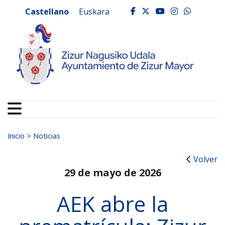
Ayuntamiento de Zizur
Ir al contenido
Castellano
Euskara
facebook
twitter
youtube
instagr
whats
Buscar:
Inicio
>
Noticias
Volver
29 de mayo de 2026
AEK abre la