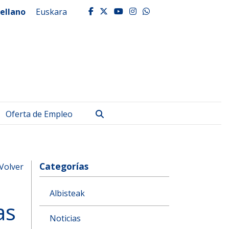
ellano
Euskara
facebook
twitter
youtube
instagram
whatsapp
Buscar
Oferta de Empleo
Categorías
Volver
Albisteak
as
Noticias