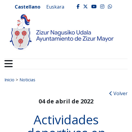
Ayuntamiento de Zizur
Ir al contenido
Castellano
Euskara
facebook
twitter
youtube
instagr
whats
Buscar:
Inicio
>
Noticias
Volver
04 de abril de 2022
Actividades