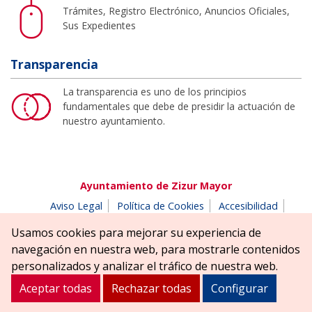
Trámites, Registro Electrónico, Anuncios Oficiales,
Sus Expedientes
Transparencia
La transparencia es uno de los principios
fundamentales que debe de presidir la actuación de
nuestro ayuntamiento.
Ayuntamiento de Zizur Mayor
Aviso Legal
Política de Cookies
Accesibilidad
Aviso de privacidad
Buzón de denuncias
Usamos cookies para mejorar su experiencia de
Parque Erreniega parkea, s/n | 31180 Zizur Mayor-Zizur
navegación en nuestra web, para mostrarle contenidos
Nagusia (NAVARRA-NAFARROA)
personalizados y analizar el tráfico de nuestra web.
Tel. 948 181900
ayuntamiento@zizurmayor.es
Aceptar todas
Rechazar todas
Configurar