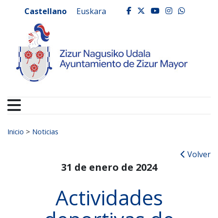
Ayuntamiento de Zizur
Ir al contenido
Castellano
Euskara
facebook
twitter
youtube
instagr
whats
Buscar:
Inicio
>
Noticias
Volver
31 de enero de 2024
Actividades