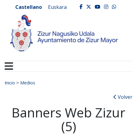
Ayuntamiento de Zizur
Ir al contenido
Castellano
Euskara
facebook
twitter
youtube
instagr
whats
Buscar:
Inicio
>
Medios
Volver
Banners Web Zizur
(5)