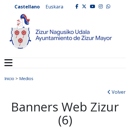
Ayuntamiento de Zizur
Ir al contenido
Castellano
Euskara
facebook
twitter
youtube
instagr
whats
Buscar:
Inicio
>
Medios
Volver
Banners Web Zizur
(6)