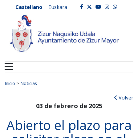
Ayuntamiento de Zizur
Ir al contenido
Castellano
Euskara
facebook
twitter
youtube
instagr
whats
Buscar:
Inicio
>
Noticias
Volver
03 de febrero de 2025
Abierto el plazo para