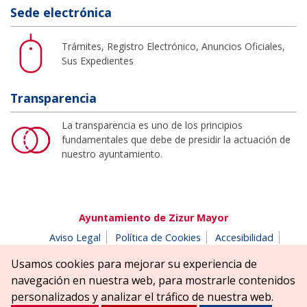
Sede electrónica
Trámites, Registro Electrónico, Anuncios Oficiales,
Sus Expedientes
Transparencia
La transparencia es uno de los principios
fundamentales que debe de presidir la actuación de
nuestro ayuntamiento.
Ayuntamiento de Zizur Mayor
Aviso Legal
Política de Cookies
Accesibilidad
Aviso de privacidad
Buzón de denuncias
Usamos cookies para mejorar su experiencia de
Parque Erreniega parkea, s/n | 31180 Zizur Mayor-Zizur
navegación en nuestra web, para mostrarle contenidos
Nagusia (NAVARRA-NAFARROA)
personalizados y analizar el tráfico de nuestra web.
Tel. 948 181900
ayuntamiento@zizurmayor.es