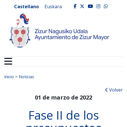
Ayuntamiento de Zizur
Ir al contenido
Castellano
Euskara
facebook
twitter
youtube
instagr
whats
Buscar:
Inicio
>
Noticias
Volver
01 de marzo de 2022
Fase II de los