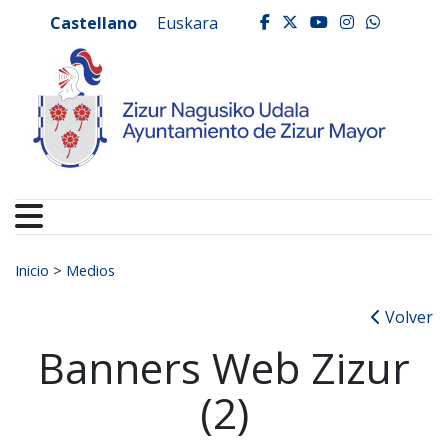
Ayuntamiento de Zizur
Ir al contenido
Castellano
Euskara
facebook
twitter
youtube
instagr
whats
Buscar:
Inicio
>
Medios
Volver
Banners Web Zizur
(2)