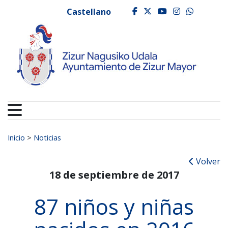
Ayuntamiento de Zizur
Ir al contenido
Castellano
facebook
twitter
youtube
instagr
whats
Buscar:
Inicio
>
Noticias
Volver
18 de septiembre de 2017
87 niños y niñas