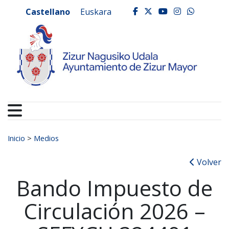
Ayuntamiento de Zizur
Ir al contenido
Castellano
Euskara
facebook
twitter
youtube
instagr
whats
Buscar:
Inicio
>
Medios
Volver
Bando Impuesto de
Circulación 2026 –