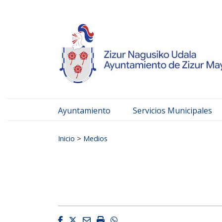
Ayuntamiento de Zizur
Ir al contenido
Ayuntamiento
Servicios Municipales
Buscar:
Inicio
>
Medios
Facebook
Twitter
Email
Imprimir
Whatsapp