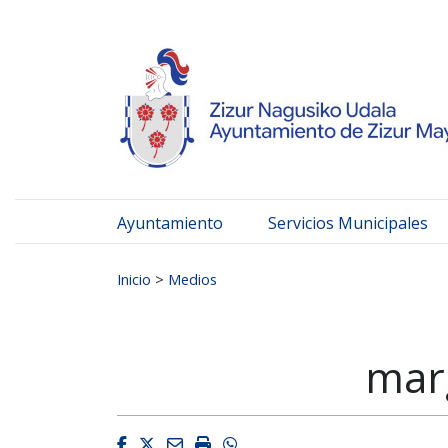
Ayuntamiento de Zizur
Ir al contenido
Ayuntamiento
Servicios Municipales
Buscar:
Inicio
>
Medios
marg
Facebook
Twitter
Email
Imprimir
Whatsapp