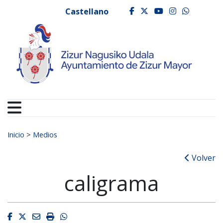
Ayuntamiento de Zizur
Ir al contenido
Castellano
facebook
twitter
youtube
instagr
whats
Buscar:
Inicio
>
Medios
Volver
caligrama
Facebook
Twitter
Email
Imprimir
Whatsapp