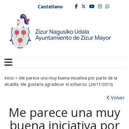
Ayuntamiento de Zizur
Ir al contenido
Castellano
facebook
twitter
youtube
instagr
whats
Buscar:
Inicio
>
Me parece una muy buena iniciativa por parte de la
alcaldía. Me gustaría agradecer el esfuerzo. (26/11/2015)
Volver
Me parece una muy
buena iniciativa por