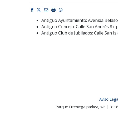
Facebook
Twitter
Email
Imprimir
Whatsapp
Antiguo Ayuntamiento: Avenida Belasco
Antiguo Concejo: Calle San Andrés 8 c
Antiguo Club de Jubilados: Calle San I
Aviso Lega
Parque Erreniega parkea, s/n | 31