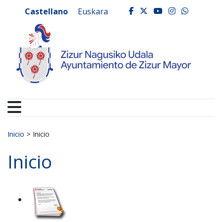
Ayuntamiento de Zizur
Ir al contenido
Castellano
Euskara
facebook
twitter
youtube
instagr
whats
Buscar:
Inicio
>
Inicio
Inicio