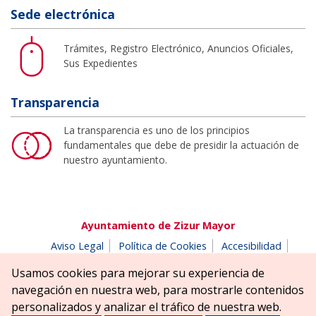
Sede electrónica
Trámites, Registro Electrónico, Anuncios Oficiales,
Sus Expedientes
Transparencia
La transparencia es uno de los principios
fundamentales que debe de presidir la actuación de
nuestro ayuntamiento.
Ayuntamiento de Zizur Mayor
Aviso Legal
Política de Cookies
Accesibilidad
Aviso de privacidad
Buzón de denuncias
Usamos cookies para mejorar su experiencia de
Parque Erreniega parkea, s/n | 31180 Zizur Mayor-Zizur
navegación en nuestra web, para mostrarle contenidos
Nagusia (NAVARRA-NAFARROA)
personalizados y analizar el tráfico de nuestra web.
Tel. 948 181900
ayuntamiento@zizurmayor.es