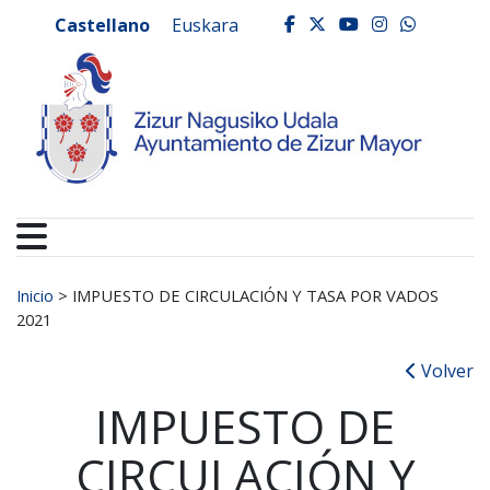
Ayuntamiento de Zizur
Ir al contenido
Castellano
Euskara
facebook
twitter
youtube
instagr
whats
Buscar:
Inicio
>
IMPUESTO DE CIRCULACIÓN Y TASA POR VADOS
2021
Volver
IMPUESTO DE
CIRCULACIÓN Y