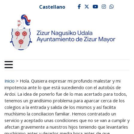
Ayuntamiento de Zizur
Ir al contenido
Castellano
facebook
twitter
youtube
instagr
whats
Buscar:
Inicio
>
Hola. Quisiera expresar mi profundo malestar y mi
impotencia ante lo que está sucediendo con el autobús de
Ardoi. La idea de ponerlo fue de lo mas acertado para todos,
tenemos un grandísimo problema para aparcar cerca de los
colegios a la entrada y salida de los mismos y así facilita
muchísimo la conciliacion familiar. Hemos contratado un
servicio y aceptado unas condiciones que no se van a cumplir y
afectan gravemente a nuestros hijos teniendo que levantarles
muchísimo antes y dejarlos media hora antes de que