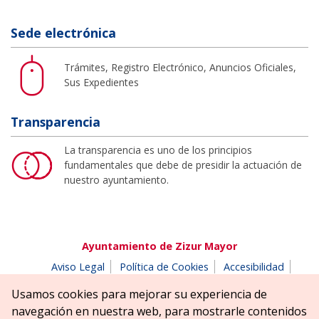
Sede electrónica
Trámites, Registro Electrónico, Anuncios Oficiales,
Sus Expedientes
Transparencia
La transparencia es uno de los principios
fundamentales que debe de presidir la actuación de
nuestro ayuntamiento.
Ayuntamiento de Zizur Mayor
Aviso Legal
Política de Cookies
Accesibilidad
Aviso de privacidad
Buzón de denuncias
Usamos cookies para mejorar su experiencia de
Parque Erreniega parkea, s/n | 31180 Zizur Mayor-Zizur
navegación en nuestra web, para mostrarle contenidos
Nagusia (NAVARRA-NAFARROA)