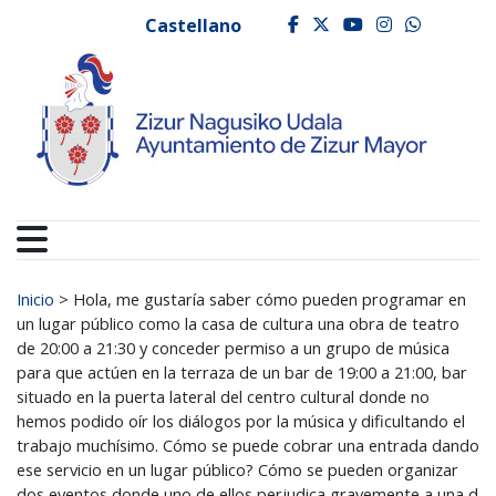
Ayuntamiento de Zizur
Ir al contenido
Castellano
facebook
twitter
youtube
instagr
whats
Buscar:
Inicio
>
Hola, me gustaría saber cómo pueden programar en
un lugar público como la casa de cultura una obra de teatro
de 20:00 a 21:30 y conceder permiso a un grupo de música
para que actúen en la terraza de un bar de 19:00 a 21:00, bar
situado en la puerta lateral del centro cultural donde no
hemos podido oír los diálogos por la música y dificultando el
trabajo muchísimo. Cómo se puede cobrar una entrada dando
ese servicio en un lugar público? Cómo se pueden organizar
dos eventos donde uno de ellos perjudica gravemente a una d