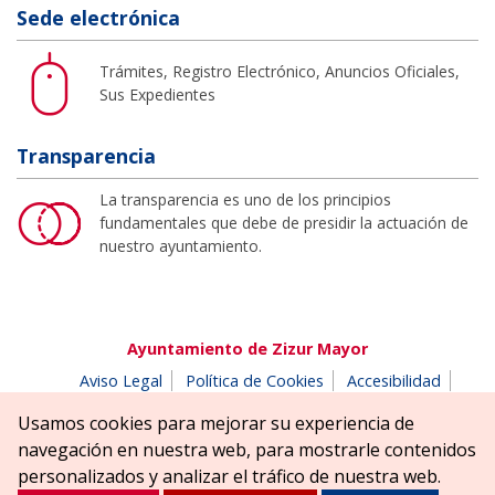
Sede electrónica
Trámites, Registro Electrónico, Anuncios Oficiales,
Sus Expedientes
Transparencia
La transparencia es uno de los principios
fundamentales que debe de presidir la actuación de
nuestro ayuntamiento.
Ayuntamiento de Zizur Mayor
Aviso Legal
Política de Cookies
Accesibilidad
Aviso de privacidad
Buzón de denuncias
Usamos cookies para mejorar su experiencia de
Parque Erreniega parkea, s/n | 31180 Zizur Mayor-Zizur
navegación en nuestra web, para mostrarle contenidos
Nagusia (NAVARRA-NAFARROA)
personalizados y analizar el tráfico de nuestra web.
Tel. 948 181900
ayuntamiento@zizurmayor.es