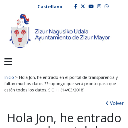
Ayuntamiento de Zizur
Ir al contenido
Castellano
facebook
twitter
youtube
instagr
whats
Buscar:
Inicio
>
Hola Jon, he entrado en el portal de transparencia y
faltan muchos datos ??supongo que será pronto para que
estén todos los datos. S.O.H. (14/03/2018)
Volver
Hola Jon, he entrado