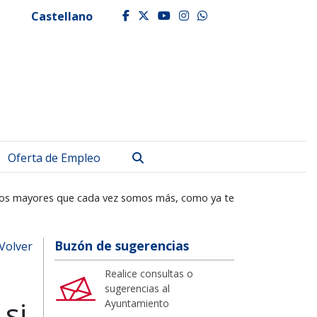
Castellano
facebook
twitter
youtube
instagram
whatsapp
Buscar
Oferta de Empleo
re los mayores que cada vez somos más, como ya te
Buzón de sugerencias
Volver
Realice consultas o
sugerencias al
si
Ayuntamiento