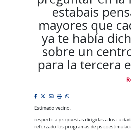
estabais pens
mayores que ca
ya te había dic
sobre un centro
para la tercera 
R
Facebook
Twitter
Email
Imprimir
Whatsapp
Estimado vecino,
respecto a propuestas dirigidas a los cuid
reforzado los programas de psicoestimulaci