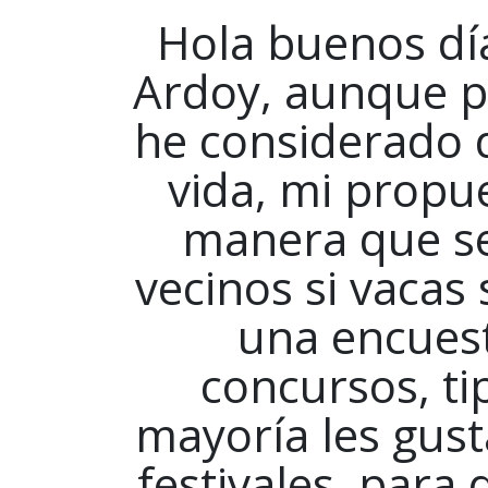
Hola buenos día
Ardoy, aunque po
he considerado 
vida, mi propu
manera que se
vecinos si vacas
una encuest
concursos, ti
mayoría les gusta
festivales, para