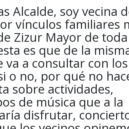
s Alcalde, soy vecina d
r vínculos familiares
de Zizur Mayor de toda 
esta es que de la mism
 va a consultar con los
 si o no, por qué no ha
a sobre actividades,
pos de música que a la
ría disfrutar, conciert
 que los vecinos opinem