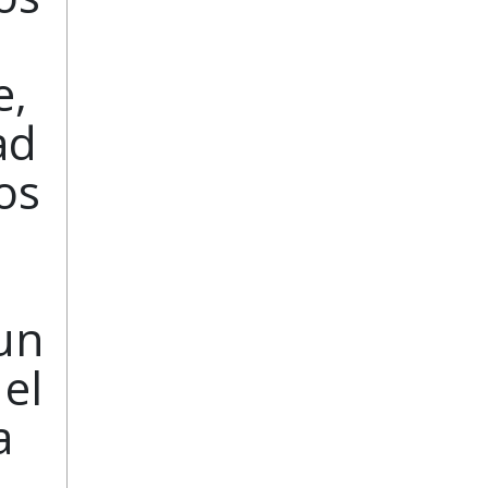
e,
ad
os
un
 el
a