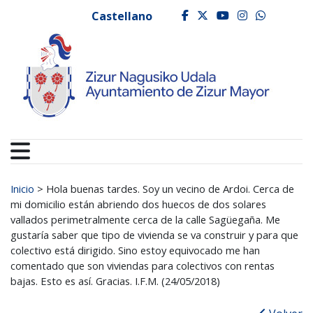
Ayuntamiento de Zizur
Ir al contenido
Castellano
facebook
twitter
youtube
instagr
whats
Buscar:
Inicio
>
Hola buenas tardes. Soy un vecino de Ardoi. Cerca de
mi domicilio están abriendo dos huecos de dos solares
vallados perimetralmente cerca de la calle Sagüegaña. Me
gustaría saber que tipo de vivienda se va construir y para que
colectivo está dirigido. Sino estoy equivocado me han
comentado que son viviendas para colectivos con rentas
bajas. Esto es así. Gracias. I.F.M. (24/05/2018)