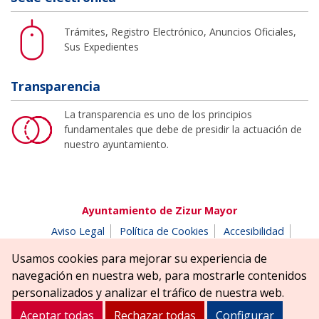
Trámites, Registro Electrónico, Anuncios Oficiales,
Sus Expedientes
Transparencia
La transparencia es uno de los principios
fundamentales que debe de presidir la actuación de
nuestro ayuntamiento.
Ayuntamiento de Zizur Mayor
Aviso Legal
Política de Cookies
Accesibilidad
Aviso de privacidad
Buzón de denuncias
Usamos cookies para mejorar su experiencia de
Parque Erreniega parkea, s/n | 31180 Zizur Mayor-Zizur
navegación en nuestra web, para mostrarle contenidos
Nagusia (NAVARRA-NAFARROA)
personalizados y analizar el tráfico de nuestra web.
Tel. 948 181900
ayuntamiento@zizurmayor.es
Aceptar todas
Rechazar todas
Configurar