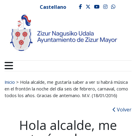
Ayuntamiento de Zizur
Ir al contenido
Castellano
facebook
twitter
youtube
instagr
whats
Buscar:
Inicio
>
Hola alcalde, me gustaría saber a ver si habrá música
en el frontón la noche del día seis de febrero, carnaval, como
todos los años. Gracias de antemano. M.V. (18/01/2016)
Volver
Hola alcalde, me