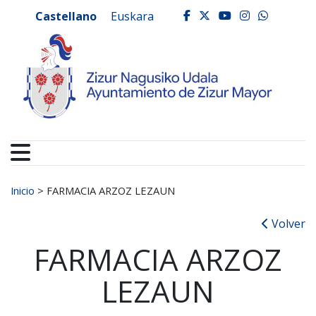
Ayuntamiento de Zizur
Ir al contenido
Castellano
Euskara
facebook
twitter
youtube
instagr
whats
Buscar:
Inicio
>
FARMACIA ARZOZ LEZAUN
Volver
FARMACIA ARZOZ
LEZAUN