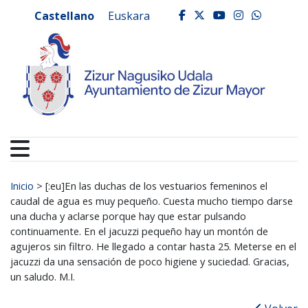
Ayuntamiento de Zizur
Ir al contenido
Castellano
Euskara
facebook
twitter
youtube
instagr
whats
Buscar:
Inicio
>
[:eu]En las duchas de los vestuarios femeninos el
caudal de agua es muy pequeño. Cuesta mucho tiempo darse
una ducha y aclarse porque hay que estar pulsando
continuamente. En el jacuzzi pequeño hay un montón de
agujeros sin filtro. He llegado a contar hasta 25. Meterse en el
jacuzzi da una sensación de poco higiene y suciedad. Gracias,
un saludo. M.I.