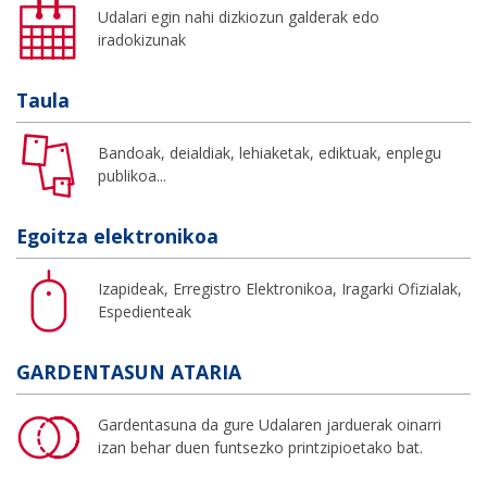
Udalari egin nahi dizkiozun galderak edo
iradokizunak
Taula
Bandoak, deialdiak, lehiaketak, ediktuak, enplegu
publikoa...
Egoitza elektronikoa
Izapideak, Erregistro Elektronikoa, Iragarki Ofizialak,
Espedienteak
GARDENTASUN ATARIA
Gardentasuna da gure Udalaren jarduerak oinarri
izan behar duen funtsezko printzipioetako bat.