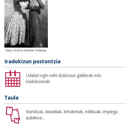
Iradokizun postontzia
Udalari egin nahi dizkiozun galderak edo
iradokizunak
Taula
Bandoak, deialdiak, lehiaketak, ediktuak, enplegu
publikoa...