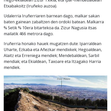
Etxabakoitz (Iruñeko auzoa).
Udalerria Iruñerriaren barnean dago, malkar sakan
baten gainean zabaltzen den ordoki batean. Malkarra
% 5etik % 10era bitartekoa da. Zizur Nagusia itsas
mailatik 466 metrora dago.
Iruñerria honako hauek mugatzen dute: Iparraldean
Uharte, Ezkaba eta Añezkar mendixkek; Hegoaldean,
Alaitz eta Erreniega mendiek; Mendebaldean, Sarbil
mendiak; eta Ekialdean, Taxoare eta Itzagako Harria
mendiek.