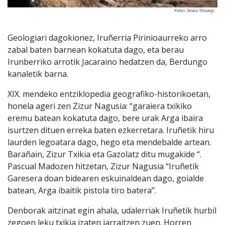
Geologiari dagokionez, Iruñerria Pirinioaurreko arro
zabal baten barnean kokatuta dago, eta berau
Irunberriko arrotik Jacaraino hedatzen da, Berdungo
kanaletik barna.
XIX. mendeko entziklopedia geografiko-historikoetan,
honela ageri zen Zizur Nagusia: “garaiera txikiko
eremu batean kokatuta dago, bere urak Arga ibaira
isurtzen dituen erreka baten ezkerretara. Iruñetik hiru
laurden legoatara dago, hego eta mendebalde artean.
Barañain, Zizur Txikia eta Gazolatz ditu mugakide “.
Pascual Madozen hitzetan, Zizur Nagusia “Iruñetik
Garesera doan bidearen eskuinaldean dago, goialde
batean, Arga ibaitik pistola tiro batera”.
Denborak aitzinat egin ahala, udalerriak Iruñetik hurbil
zegoen leku txikia izaten jarraitzen zuen. Horren