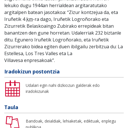
lekuko dugu 1944an herrialdean argitaratutako
argitalpen batean jasotakoa: “Zizur kontzejua da, eta
Iruñetik 4
km
-ra dago, Iruñetik Logroñorako eta
Zizurretik Belaskoaingo Zubirako errepideak bitan
banantzen den gune horretan. Udalerriak 232 biztanle
ditu. Egunero Iruñetik Logroñorako, eta Iruñetik
Zizurrerako bidea egiten duen ibilgailu zerbitzua du: La
Estellesa, Los Tres Valles eta La
Villavesa enpresakoak”.
Iradokizun postontzia
Udalari egin nahi dizkiozun galderak edo
iradokizunak
Taula
Bandoak, deialdiak, lehiaketak, ediktuak, enplegu
publikoa...