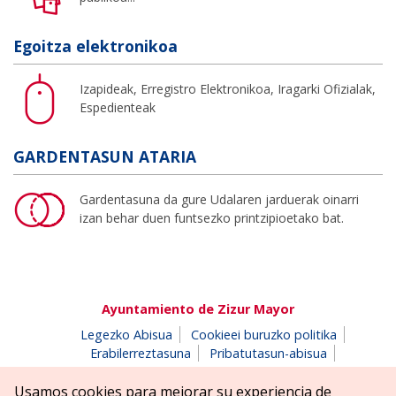
Egoitza elektronikoa
Izapideak, Erregistro Elektronikoa, Iragarki Ofizialak,
Espedienteak
GARDENTASUN ATARIA
Gardentasuna da gure Udalaren jarduerak oinarri
izan behar duen funtsezko printzipioetako bat.
Ayuntamiento de Zizur Mayor
Legezko Abisua
Cookieei buruzko politika
Erabilerreztasuna
Pribatutasun-abisua
Salaketen postontzia
Usamos cookies para mejorar su experiencia de