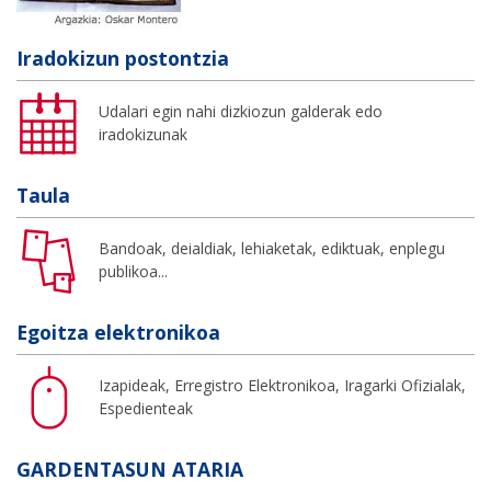
Iradokizun postontzia
Udalari egin nahi dizkiozun galderak edo
iradokizunak
Taula
Bandoak, deialdiak, lehiaketak, ediktuak, enplegu
publikoa...
Egoitza elektronikoa
Izapideak, Erregistro Elektronikoa, Iragarki Ofizialak,
Espedienteak
GARDENTASUN ATARIA