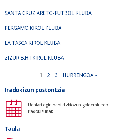
SANTA CRUZ ARETO-FUTBOL KLUBA
PERGAMO KIROL KLUBA
LA TASCA KIROL KLUBA
ZIZUR B.H.I KIROL KLUBA
1
2
3
HURRENGOA »
Iradokizun postontzia
Udalari egin nahi dizkiozun galderak edo
iradokizunak
Taula