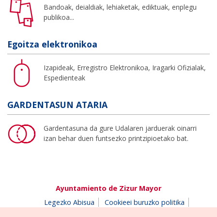
Bandoak, deialdiak, lehiaketak, ediktuak, enplegu
publikoa...
Egoitza elektronikoa
Izapideak, Erregistro Elektronikoa, Iragarki Ofizialak,
Espedienteak
GARDENTASUN ATARIA
Gardentasuna da gure Udalaren jarduerak oinarri
izan behar duen funtsezko printzipioetako bat.
Ayuntamiento de Zizur Mayor
Legezko Abisua
Cookieei buruzko politika
Erabilerreztasuna
Pribatutasun-abisua